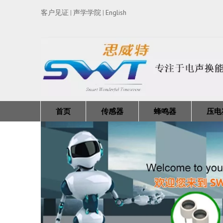
客户见证
声学学院
English
|
|
首页
传感器
蜂鸣器
压电