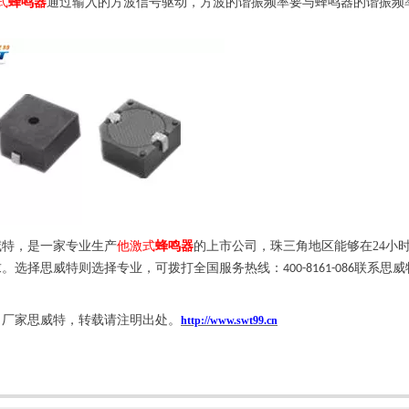
式
蜂鸣器
通过输入的方波信号驱动，方波的谐振频率要与蜂鸣器的谐振频
。
威特，
是
一家专业生产
他激式
蜂鸣器
的上市公司，珠三角地区能够在
24
小
求。选择思威特则选择专业，可拨打全国服务热线：
联系思威
400-8161-086
自厂家思威特，转载请注明出处。
http://www.swt99.cn