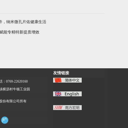
件，纳米微孔片佑健康生活
 赋能专精特新提质增效
友情链接
：0769-22620160
镇横沥村牛顿工业园
股份有限公司所有