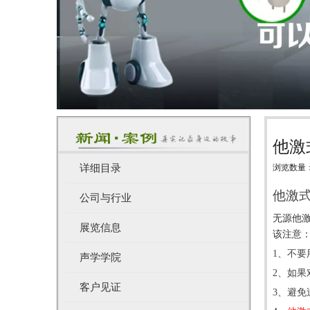
他激
详细目录
浏览数量
["wechat",
他激
公司与行业
无源他
展览信息
该注意
1
、不要
声学学院
2
、如果
客户见证
3
、避免