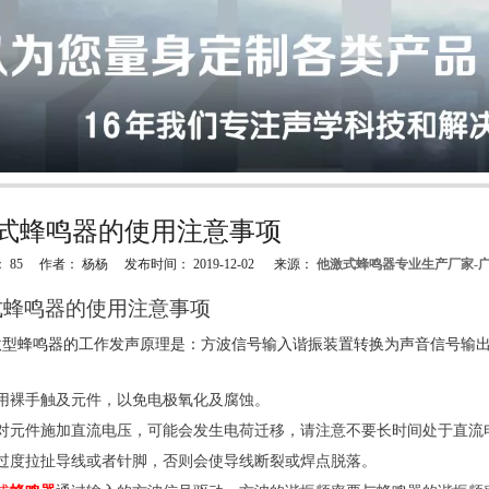
式蜂鸣器的使用注意事项
：
85
作者： 杨杨 发布时间： 2019-12-02 来源：
他激式蜂鸣器专业生产厂家-
"weibo","qzone","douban","email"]
式
蜂鸣器
的使用注意
事项
激型蜂鸣器的工作发声原理是：方波信号输入谐振装置转换为声音信号输
：
用裸手触及元件，以免电极
氧化及
腐蚀。
对元件施加直流电压，可能会发生电荷迁移，请注意不要长时间处于直流
过度拉扯导线或者针脚，否则会使导线断裂或焊点脱落。