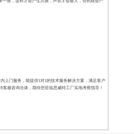
率一致，这样才会产生共振，声音才会最大，否则就会产
时内上门服务，能提供
对
的技术服务解决方案，满足客户
1
1
特客服咨询洽谈，期待您莅临思威特工厂实地考察指导！