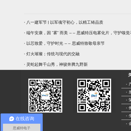
八一建军节 | 以军魂守初心，以精工铸品质
端午安康，因 “雾” 而美 —— 思威特压电雾化片，守护嗅
以芯致爱，守护时光 —— 思威特致敬母亲节
灯火璀璨；传统与现代的交融
灵蛇起舞千山秀，神骏奔腾九野新
在线咨询
思威特电子