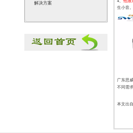
4
、
他激
解决方案
生小音
广东
思
不同需
本文出