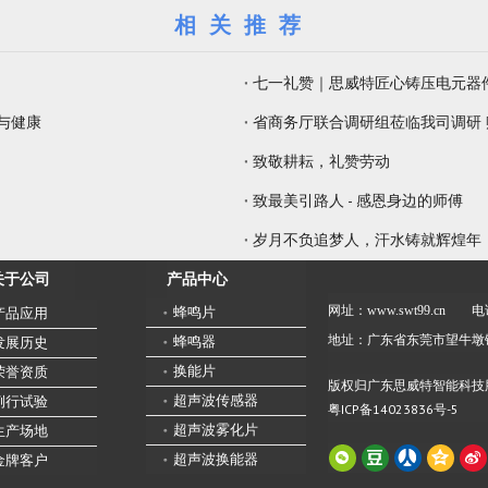
相关推荐
七一礼赞｜思威特匠心铸压电元器
觉与健康
省商务厅联合调研组莅临我司调研
致敬耕耘，礼赞劳动
致最美引路人 - 感恩身边的师傅
岁月不负追梦人，汗水铸就辉煌年
产品中心
关于公司
网址：www.swt99.cn
电话
蜂鸣片
产品应用
地址：广东省东莞市望牛墩
蜂鸣器
发展历史
换能片
荣誉资质
版权归广东思威特智能科技
超声波传感器
例行试验
粤ICP备14023836号-5
超声波雾化片
生产场地
超声波换能器
金牌客户