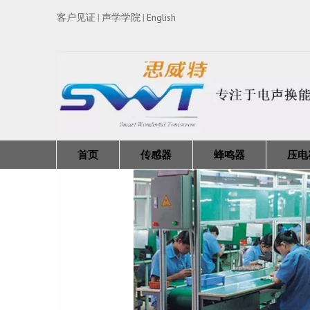
客户见证
声学学院
English
|
|
首页
传感器
蜂鸣器
压电