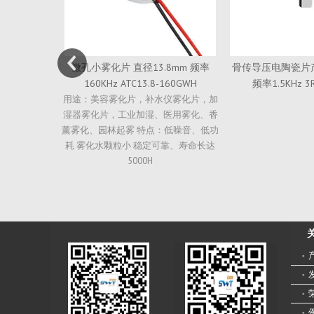
8mm 频率
骨传导压电陶瓷片产品 直径23mm
陶瓷换能片 直径
160GWH
频率1.5KHz 3R2304-62S
1000KHz 8D
仪雾化片，加
用途：清洗机，美容
医用雾化、香
机，解剖刀，洁牙机
：低噪音、低功
高机械品质因素 强
靠、寿命长达