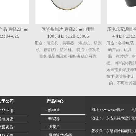
20mm 频率
压电式无源蜂鸣器 直径12mm 频率
压电无源蜂鸣器
20-1000S
4KHz PED12060P40030XBAB
2KHz PS
器，熔接机，切割
用途：各种电话，时钟，医疗设备，数
用途：各种电话
。 特点：低功耗
码产品，玩具，办公设备，笔记本电
码产品，玩具，
振动 稳定可靠
脑，微波炉，空调，家电，设备控制
脑，微波炉，空
板。 蜂鸣器焊接和安装注意事项： 1、
蜂鸣器焊接和安装
如果需要焊接蜂鸣器，请按照产品规格
要焊接蜂鸣器，
技术说明操作 2、如果蜂鸣器是非密封
明操作 2、如果
的，不可对其进行清洗 3、请避免...
可对其进行清洗
产品中心
关于公司
网址：www.swt99.cn
电话
蜂鸣片
产品应用
地址：广东省东莞市望牛墩
蜂鸣器
发展历史
换能片
荣誉资质
版权归广东思威特智能科技
超声波传感器
例行试验