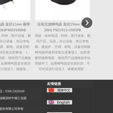
 直径19mm 频率
压电无源蜂鸣器 直径22mm 频率
压电陶瓷换
E1911+2005PB
2.7KHz PSE2275+2705PA
20
，时钟，医疗设备，数
用途：各种电话，时钟，医疗设备，数
用途：超声
办公设备，笔记本电
码产品，玩具，办 公设备，笔记本电
接、美容产
调，家电，设备控制板
脑，微波炉，空调，家电，设备控制板
质因
注意事项 1、如果需
蜂鸣器焊接和安装注意事项 1、如果需
请按照产品规格技术说
要焊接蜂鸣器，请按照产品规格技术说
蜂鸣器是非密封的，不
明操作 2、如果蜂鸣器是非密封的，不
 3、请避免用胶...
可对其进行清洗 3、请避免用...
友情链接
：0769-22620160
镇横沥村牛顿工业园
股份有限公司所有