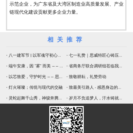
示范企业，为广东省及大湾区制造业高质量发展、产业
链现代化建设贡献更多企业力量。
相关推荐
八一建军节 | 以军魂守初心，以精工铸品质
七一礼赞｜思威特匠心铸压电元器件，纳米微孔片佑健康生活
端午安康，因 “雾” 而美 —— 思威特压电雾化片，守护嗅觉与健康
省商务厅联合调研组莅临我司调研 赋能专精特新提质增效
以芯致爱，守护时光 —— 思威特致敬母亲节
致敬耕耘，礼赞劳动
灯火璀璨；传统与现代的交融
致最美引路人 - 感恩身边的师傅
灵蛇起舞千山秀，神骏奔腾九野新
岁月不负追梦人，汗水铸就辉煌年