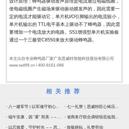
设计原理：
蜂鸣器
驱动
发声原理是电流通过电磁线圈，
使电磁线圈产生磁场来驱动振动膜发声的，因此需要一
定的电流才能驱动它，单片机I
/
O引脚输出的电流较小，
单片机输出的 TTL电平基本上驱动不了蜂鸣器，因此需
要增加一个电流放大的电路。S51增强型单片机实验板
通过一个三极管C8550来放大驱动蜂鸣器。
本文出自专业
蜂鸣器
厂家广东思威特智能科技股份有限公司
www.swt99.cn /
400-8161-086
相关推荐
八一建军节 | 以军魂守初心，以精工铸品质
七一礼赞｜思威特匠心铸压电元器件，纳米微孔片佑健康生活
端午安康，因 “雾” 而美 —— 思威特压电雾化片，守护嗅觉与健康
省商务厅联合调研组莅临我司调研 赋能专精特新提质增效
以芯致爱，守护时光 —— 思威特致敬母亲节
致敬耕耘，礼赞劳动