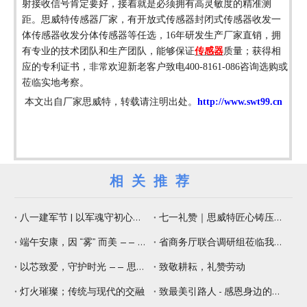
射接收信号
肯定要好，
接着就是必须拥有高灵敏度的精准测
距。
思威特
传感器厂家
，
有开放式传感器封闭式传感器收发一
体传感器收发分体传感器等任选，
16年研发
生产厂家直销，拥
有专业的技术团队和生产团队，能够保证
传感器
质量；获得相
应的专利证书，非常欢迎新老客户
致电
400-8161-086咨询选购或
莅临
实地考察。
本文出自厂家思威特，转载请注明出处。
http://www.swt99.cn
相关推荐
八一建军节 | 以军魂守初心，以精工铸品质
七一礼赞｜思威特匠心铸压电元器件，纳米微孔片佑健康生活
端午安康，因 “雾” 而美 —— 思威特压电雾化片，守护嗅觉与健康
省商务厅联合调研组莅临我司调研 赋能专精特新提质增效
以芯致爱，守护时光 —— 思威特致敬母亲节
致敬耕耘，礼赞劳动
灯火璀璨；传统与现代的交融
致最美引路人 - 感恩身边的师傅