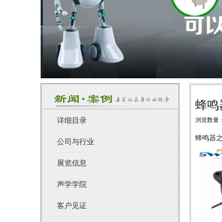
蜂鸣
详细目录
浏览数量
["wechat",
蜂鸣器
公司与行业
展览信息
声学学院
客户见证