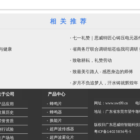
相关推荐
七一礼赞｜思威特匠心铸压电元器
觉与健康
省商务厅联合调研组莅临我司调研
致敬耕耘，礼赞劳动
致最美引路人 - 感恩身边的师傅
岁月不负追梦人，汗水铸就辉煌年
产品中心
关于公司
网址：www.swt99.cn
电话
蜂鸣片
产品应用
地址：广东省东莞市望牛墩
蜂鸣器
发展历史
换能片
荣誉资质
版权归广东思威特智能科技
超声波传感器
例行试验
粤ICP备14023836号-5
超声波雾化片
生产场地