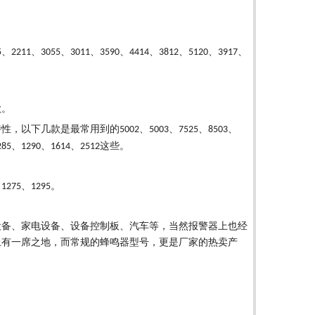
、
、
、
、
、
、
、
、
、
5
2211
3055
3011
3590
4414
3812
5120
3917
款。
特性，以下几款是最常用到的
、
、
、
、
5002
5003
7525
8503
、
、
、
这些。
285
1290
1614
2512
、
、
。
1275
1295
设备、家电设备、设备控制板、汽车等，当然报警器上也经
上有一席之地，而常规的蜂鸣器型号，更是厂家的热卖产