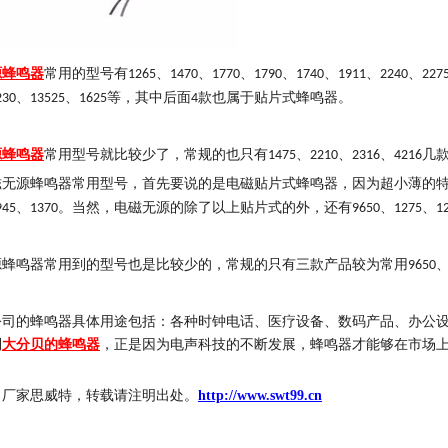
源蜂鸣器
常用的型号有
、
、
、
、
、
、
、
1265
1470
1770
1790
1740
1911
2240
227
、
、
等，其中后面
款也属于贴片式蜂鸣器。
230
13525
1625
4
源蜂鸣器
常用型号就比较少了，常规的也只有
、
、
、
几
1475
2210
2316
4216
磁无源蜂鸣器常用型号，首先要说的是电磁贴片式蜂鸣器，因为超小薄的
、
。当然，电磁无源的除了以上贴片式的外，还有
、
、
945
1370
9650
1275
1
源蜂鸣器常用到的型号也是比较少的，常规的只有三款产品较为常用
9650
公司的蜂鸣器具体用途包括：各种时钟电话、医疗设备、数码产品、办公
到
大分贝的蜂鸣器
，正是因为电声科技的不断发展，蜂鸣器才能够在市场
自厂家思威特，转载请注明出处。
http://www.swt99.cn