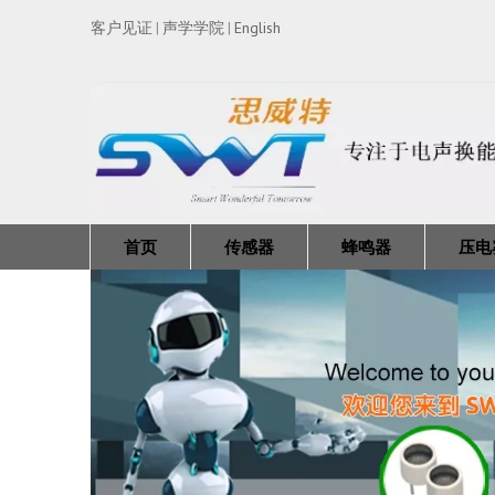
客户见证
声学学院
English
|
|
首页
传感器
蜂鸣器
压电