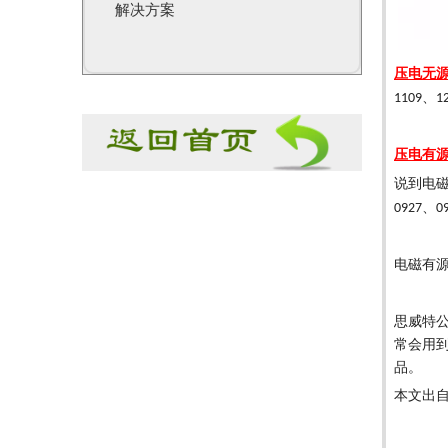
解决方案
压电无
、
1109
1
压电有
说到电
、
0927
0
电磁有
思威特
常会用
品。
本文出