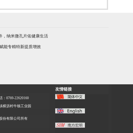
件，纳米微孔片佑健康生活
 赋能专精特新提质增效
友情链接
：0769-22620160
镇横沥村牛顿工业园
股份有限公司所有