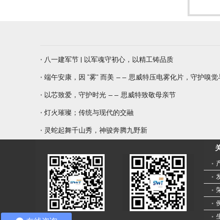
八一建军节 | 以军魂守初心，以精工铸品质
端午安康，因 “雾” 而美 —— 思威特压电雾化片，守护嗅
以芯致爱，守护时光 —— 思威特致敬母亲节
灯火璀璨；传统与现代的交融
灵蛇起舞千山秀，神骏奔腾九野新