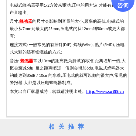
电磁式蜂鸣器要用
方波来驱动
压电的用方波
才能有较好的
1/2
,
,
声音输出
;
尺寸
蜂鸣器
的尺寸会影响到音量的大小
频率的高低
电磁式的
:
,
,
最小从
到最大的
压电式的从
到
或更大都
7mm
25mm,
12mm
50mm
有
;
连接方式
一般常见的有插针
焊线
贴片
压电
:
(DIP),
(Wire),
(SMD),
式大颗的还有锁螺丝的方式
;
音压
蜂鸣器
常以
的距离做为测试的标准
距离增加一倍
大
:
10cm
,
,
概会衰减
反之距离缩短一倍则会增加
电磁式蜂鸣器大
6dB,
6dB,
约能达到
的水准
压电式的就可以做的很大声
常见的
85dB / 10cm
,
,
警报器
大都是以压电蜂鸣器制成。
,
本文出自厂家思威特，转载请注明出处。
http://www.swt99.cn
相关推荐