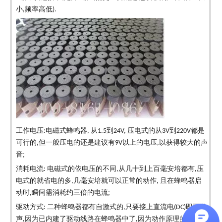
小
频率高低
,
).
工作电压
电磁式蜂鸣器
从
到
压电式的从
到
都是
:
,
1.5
24V,
3V
220V
可行的
但一般压电的还是建议有
以上的电压
以获得较大的声
,
9V
,
音
;
消耗电流
电磁式的依电压的不同
从几十到上百毫安培都有
压
:
,
,
电式的就省电的多
几毫安培就可以正常的动作
且在蜂鸣器启
,
,
动时
瞬间需消耗约三倍的电流
;
,
驱动方式
二种蜂鸣器都有自激式的
只要接上直流电
即可发
:
,
(DC)
声
因为已内建了驱动线路在蜂鸣器中了
因为动作原理的不同
,
,
,