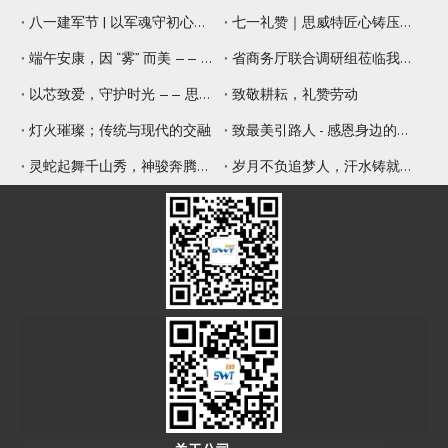
八一建军节 | 以军魂守初心，以精工铸品质
七一礼赞｜思威特匠心铸压电元器件，纳米微孔片佑健康生活
端午安康，因 “雾” 而美 —— 思威特压电雾化片，守护嗅觉与健康
省商务厅联合调研组莅临我司调研 赋能专精特新提质增效
以芯致爱，守护时光 —— 思威特致敬母亲节
致敬耕耘，礼赞劳动
灯火璀璨；传统与现代的交融
致最美引路人 - 感恩身边的师傅
灵蛇起舞千山秀，神骏奔腾九野新
岁月不负追梦人，汗水铸就辉煌年