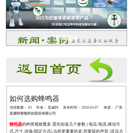
详细目录
如何选购蜂鸣器
浏览数量：
63
作者： 思威特 发布时间： 2018-03-07 来源：
广东
思威特智能科技股份有限公司
["wechat","weibo","qzone","douban","email"]
蜂鸣器
的种类规格繁多
需先知道几个参数
电压
电流
驱动方
,
(
,
,
式
尺寸
连接
固定方式
当然更重要的是
想要获的声音
音压大
,
,
/
),
,
(