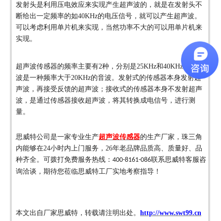
发射头是利用压电效应来实现产生超声波的，就是在发射头不
断给出一定频率的如
40KHz
的电压信号，就可以产生超声波。
可以考虑利用单片机来实现，当然功率不大的可以用单片机来
实现。
超声波传感器
的频率主要有
2
种，分别是
25KHz
和
40KHz
；超声
波是一种频率大于
20KHz
的音波。发射式的传感器本身发射超
声波，再接受反馈的超声波；接收式的传感器本身不发射超声
波，是通过传感器接收超声波，将其转换成电信号，进行测
量。
思威特公司
是
一家专业生产
超声波传感器
的
生产厂家，
珠三角
内能够在
24小时内上门服务，26年老品牌品质高、质量好、品
种齐全。
可拨打
免费
服务热线：
联系思威特客服咨
400-8161-086
询洽谈，期待您莅临思威特工厂实地考察指导！
本文出自厂家思威特，转载请注明出处。
http://www.swt99.cn