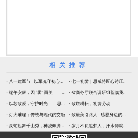
相关推荐
八一建军节 | 以军魂守初心，以精工铸品质
七一礼赞｜思威特匠心铸压电元器件，纳米微孔片佑健康生活
端午安康，因 “雾” 而美 —— 思威特压电雾化片，守护嗅觉与健康
省商务厅联合调研组莅临我司调研 赋能专精特新提质增效
以芯致爱，守护时光 —— 思威特致敬母亲节
致敬耕耘，礼赞劳动
灯火璀璨；传统与现代的交融
致最美引路人 - 感恩身边的师傅
灵蛇起舞千山秀，神骏奔腾九野新
岁月不负追梦人，汗水铸就辉煌年