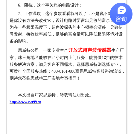
6、阻抗，这个事关您的电路设计；
7、工作温度，这个参数看看就可以了，不是说不重要，而
是你没有办法去改变它，设计电路时要留出足够的富余量，因
为在一些极限温度下，超声波探头的中心频率会漂移，导致信
号发射、接收效率减低，足够的富余量可以降低极限环境对设
备的影响。
开放式超声波传感器
思威特公司，一家专业生产
生产厂
家，珠三角地区能够在
24小时内上门服务，能提供1对1的技术
服务解决方案，满足客户不同需求。选择思威特则选择专业，
可拨打全国服务热线：400-8161-086联系思威特客服咨询洽谈，
期待您莅临思威特工厂实地考察指导！
本文出自厂家思威特，转载请注明出处。
http://www.swt99.cn