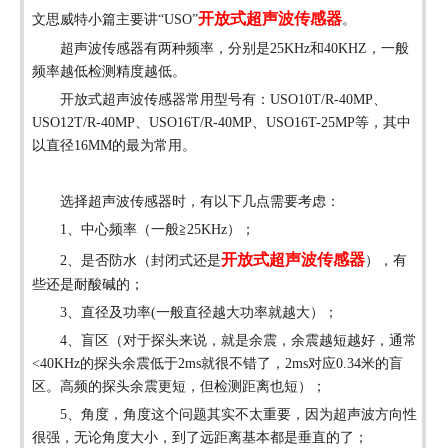
开放式超声波传感器
文思威特小篇主要讲“USO”
。
超声波传感器有两种频率，分别是
25KHz和40KHZ，一般
频率越低检测精度越低。
开放式超声波传感器常用型号有：
USO10T/R-40MP、
USO12T/R-40MP、USO16T/R-40MP、USO16T-25MP等，其中
以直径16MM的最为常用。
选择超声波传感器时，有以下几点需要考虑：
1、中心频率（一般≧25KHz）；
开放式超声波传感器
2、是否防水（封闭式还是
），有
些还是耐酸碱的；
3、直径及功率(一般直径越大功率就越大）；
4、盲区（对于探头来说，就是余震，余震越短越好，通常
<40KHz的探头余震低于2ms就很不错了，2ms对应0.34米的盲
区。高频的探头余震更短，但检测距离也短）；
5、角度，角度这个问题其实不太重要，因为超声波方向性
很强，无论角度大小，到了远距离基本都是垂直的了；