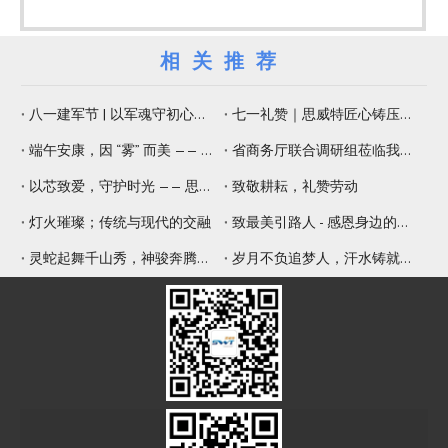
相关推荐
八一建军节 | 以军魂守初心，以精工铸品质
七一礼赞｜思威特匠心铸压电元器件，纳米微孔片佑健康生活
端午安康，因 “雾” 而美 —— 思威特压电雾化片，守护嗅觉与健康
省商务厅联合调研组莅临我司调研 赋能专精特新提质增效
以芯致爱，守护时光 —— 思威特致敬母亲节
致敬耕耘，礼赞劳动
灯火璀璨；传统与现代的交融
致最美引路人 - 感恩身边的师傅
灵蛇起舞千山秀，神骏奔腾九野新
岁月不负追梦人，汗水铸就辉煌年