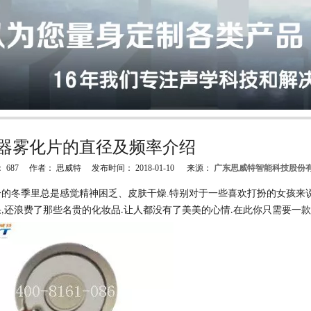
器雾化片的直径及频率介绍
：
687
作者： 思威特 发布时间： 2018-01-10 来源：
广东思威特智能科技股份
"weibo","qzone","douban","email"]
冷的冬季里总是感觉精神困乏、皮肤干燥
.
特别对于一些喜欢打扮的女孩来
果
还浪费了那些名贵的化妆品
让人都没有了美美的心情
在此你只需要一款
,
.
.