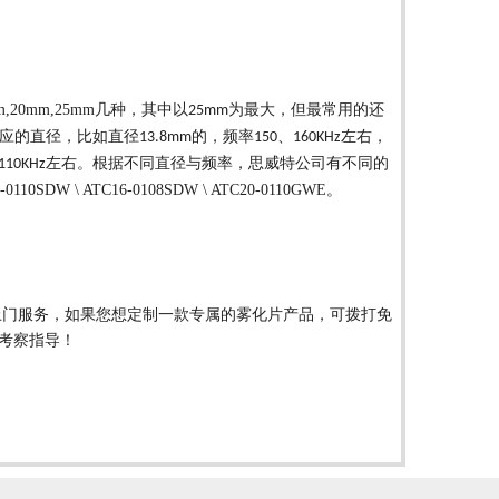
m,20mm,25mm
几种，其中以
为最大，但最常用的还
25mm
应的直径，比如直径
的，频率
、
左右，
13.8mm
150
160KHz
左右。根据不同直径与频率，思威特公司有不同的
110KHz
0110SDW \ ATC16-0108SDW \ ATC20-0110GWE。
上门服务，如果您想定制一款专属的雾化片产品，可拨打免
考察指导！