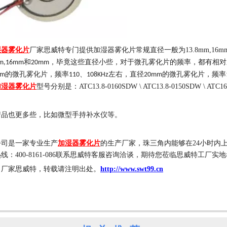
湿器雾化片
厂家思威特专门提供加湿器雾化片常规直径一般为
13.8mm,16m
和
，毕竟这些直径小些，对于微孔雾化片的频率，都有相对
m,16mm
20mm
的微孔雾化片，频率
、
左右，直径
的微孔雾化片，频率
mm
110
108KHz
20mm
加湿器雾化片
型号分别是：ATC13.8-0160SDW \ ATC13.8-0150SDW \ ATC16-
产品也更多些，比如微型手持补水仪等。
公司是一家专业生产
加湿器雾化片
的生产厂家，珠三角内能够在
24
小时内
热线：
400-8161-086
联系思威特客服咨询洽谈，期待您莅临思威特工厂实地
自厂家思威特，转载请注明出处。
http://www.swt99.cn