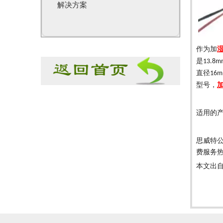
解决方案
作为加
是
13.8m
直径
16
型号，
适用的
思威特
费服务
本文出