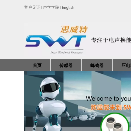
客户见证
声学学院
English
|
|
首页
传感器
蜂鸣器
压电