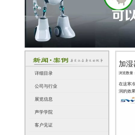
加湿
详细目录
浏览数量
["wechat",
在这寒
公司与行业
润的效
展览信息
声学学院
客户见证