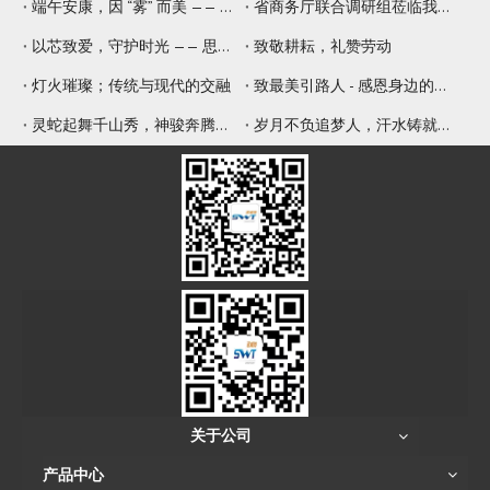
端午安康，因 “雾” 而美 —— 思威特压电雾化片，守护嗅觉与健康
省商务厅联合调研组莅临我司调研 赋能专精特新提质增效
以芯致爱，守护时光 —— 思威特致敬母亲节
致敬耕耘，礼赞劳动
灯火璀璨；传统与现代的交融
致最美引路人 - 感恩身边的师傅
灵蛇起舞千山秀，神骏奔腾九野新
岁月不负追梦人，汗水铸就辉煌年
关于公司
产品中心