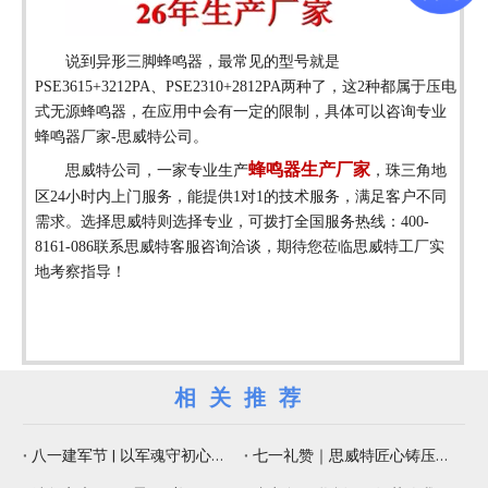
说到异形三脚蜂鸣器，最常见的型号就是
PSE3615+3212PA、PSE2310+2812PA两种了，这2种都属于压电
式无源蜂鸣器，在应用中会有一定的限制，具体可以咨询专业
蜂鸣器厂家-思威特公司。
蜂鸣器生产厂家
思威特公司，一家专业生产
，
珠三角地
区
24小时内上门服务，
能提供
1对1的技术服务，满足客户不同
需求。选择思威特则选择专业，可拨打全国服务热线：400-
8161-086联系思威特客服咨询洽谈，期待您莅临思威特工厂实
地考察指导！
相关推荐
八一建军节 | 以军魂守初心，以精工铸品质
七一礼赞｜思威特匠心铸压电元器件，纳米微孔片佑健康生活