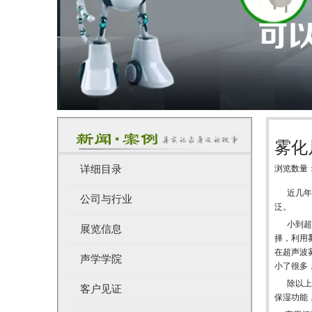
雾化
详细目录
浏览数量
["wechat",
近几年
公司与行业
泛。
小到超市
展览信息
择，利用
在超声波
声学学院
小了很多
除以上以
客户见证
保湿功能，