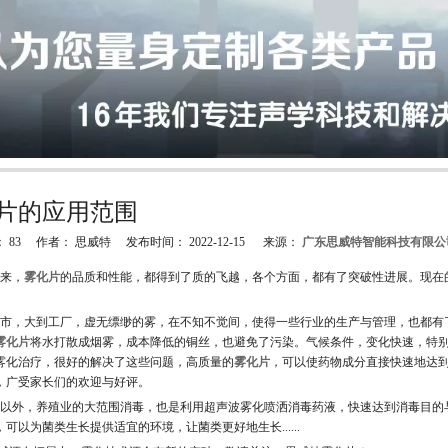
片的应用范围
：
83
作者： 思威特 发布时间： 2022-12-15 来源：
广东思威特智能科技有限公
"weibo","qzone","douban","email"]
来，
雾化片
的品质和性能，都得到了质的飞越，各个方面，都有了突破性进展。现在
，大到工厂，虚无缥缈的雾，在不知不觉间，使得一些行业的生产与管理，也都有
雾化片
将水打散成烟雾，成本降低的铜丝，也避免了污染。气候条件，变化快速，特
雾化治疗，很好的解决了这些问题，高质量的
雾化片
，可以使药物成分直接快速地达
，广受家长们的欢迎与好评。
外，养殖业的大范围消毒，也是利用超声波雾化喷洒消毒药液，快速达到消毒目的
可以为菌类生长提供适宜的环境，让菌类更好地生长......