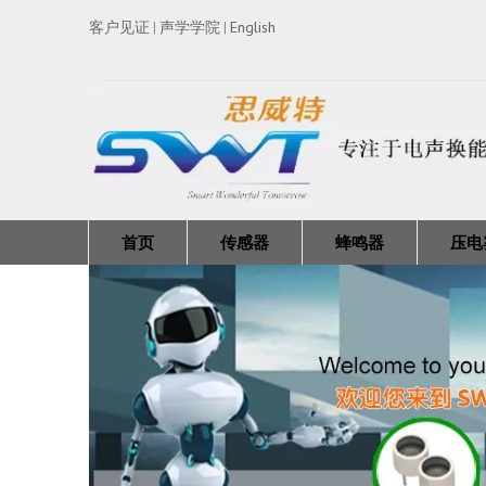
客户见证
声学学院
English
|
|
首页
传感器
蜂鸣器
压电