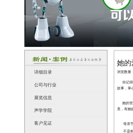
她的
详细目录
浏览数量
["wechat",
你记得吗
公司与行业
故事，掌
展览信息
她的世界
竟，有她
声学学院
客户见证
母亲节，
不是鲜花