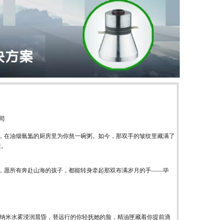
司
，在油烟氤氲的厨房里为你熬一碗粥。如今，那双手的皱纹里藏满了
途。
，愿所有奔赴山海的孩子，都能转身牵起那双布满岁月的手——毕
纳米水雾浸润晨昏，替远行的你轻抚她的脸，精油匣藏着你提前滴