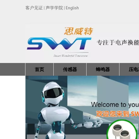
客户见证
声学学院
English
|
|
首页
传感器
蜂鸣器
压电