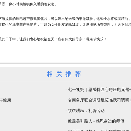
草香，像小时候她哄你入睡的晚安吻。
下游提供的
压电超声微孔雾化片
，可以喷出纳米级的细微颗粒，这些小水雾或者精油
置提供的
压电超声换能片
，可以为女性朋友消除皱纹，让皮肤饱满有弹性，为天下母
恩的日子中，让我们衷心地祝福全天下所有伟大的母亲：母亲节快乐！
相关推荐
七一礼赞｜思威特匠心铸压电元器
觉与健康
省商务厅联合调研组莅临我司调研
致敬耕耘，礼赞劳动
致最美引路人 - 感恩身边的师傅