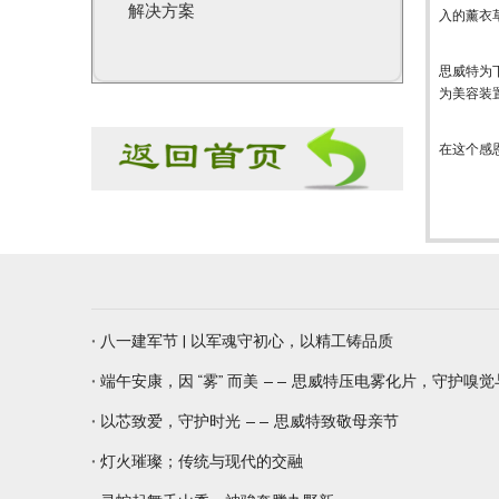
解决方案
入的薰衣
思威特为
为美容装
在这个感
八一建军节 | 以军魂守初心，以精工铸品质
端午安康，因 “雾” 而美 —— 思威特压电雾化片，守护嗅
以芯致爱，守护时光 —— 思威特致敬母亲节
灯火璀璨；传统与现代的交融