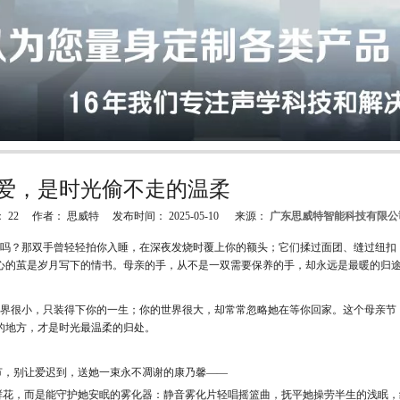
爱，是时光偷不走的温柔
：
22
作者： 思威特 发布时间： 2025-05-10 来源：
广东思威特智能科技有限公
"weibo","qzone","douban","email"]
？那双手曾轻轻拍你入睡，在深夜发烧时覆上你的额头；它们揉过面团、缝过纽扣
心的茧是岁月写下的情书。母亲的手，从不是一双需要保养的手，却永远是最暖的归
很小，只装得下你的一生；你的世界很大，却常常忽略她在等你回家。这个母亲节
的地方，才是时光最温柔的归处。
别让爱迟到，送她一束永不凋谢的康乃馨——
，而是能守护她安眠的雾化器：静音雾化片轻唱摇篮曲，抚平她操劳半生的浅眠，