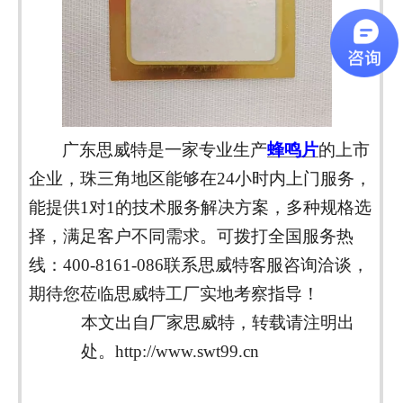
广东思威特是一家专业生产
蜂鸣片
的上市
企
业，珠三角地区能够在
24
小时内上门服务，
能提供
1
对
1
的技术服务解决方案，多种规格选
择，满足客户不同需求。可拨打全国服务热
线：
400-8161-086
联系思威特客服咨询洽谈，
期待您莅临思威特工厂实地考察指导！
本文出自厂家思威特，转载请注明出
处。
http://www.swt99.cn