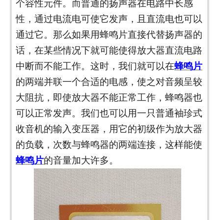
个容性元件。而普通的扬声器在电路中长感
性，通过电流电可使它发声，且直流电也可以
通过它。
那么
如果用蜂鸣片直接代替扬声器
的
话
，在某些情况下就可能使得放大器直流电路
中断而不能工作。这时，我们
就
可以在
蜂鸣片
的
两端并联一个合适的电感，使之对音频呈较
大阻抗，
即使
放大器不能正常工作，蜂鸣器也
可以正常发声。
我们
也可以用一只普通袖珍式
收音机的输入变压器，用它的初级作为放大器
的负载，次数与蜂鸣器的两端连接，这样能使
蜂鸣片
的音量加大许多。