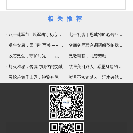
相关推荐
八一建军节 | 以军魂守初心，以精工铸品质
七一礼赞｜思威特匠心铸压电元器件，纳米微孔片佑健康生活
端午安康，因 “雾” 而美 —— 思威特压电雾化片，守护嗅觉与健康
省商务厅联合调研组莅临我司调研 赋能专精特新提质增效
以芯致爱，守护时光 —— 思威特致敬母亲节
致敬耕耘，礼赞劳动
灯火璀璨；传统与现代的交融
致最美引路人 - 感恩身边的师傅
灵蛇起舞千山秀，神骏奔腾九野新
岁月不负追梦人，汗水铸就辉煌年