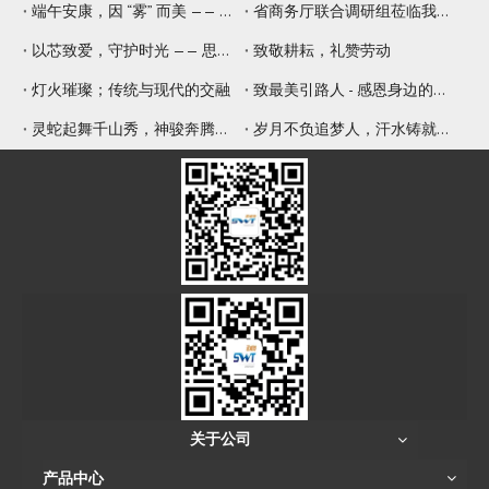
端午安康，因 “雾” 而美 —— 思威特压电雾化片，守护嗅觉与健康
省商务厅联合调研组莅临我司调研 赋能专精特新提质增效
以芯致爱，守护时光 —— 思威特致敬母亲节
致敬耕耘，礼赞劳动
灯火璀璨；传统与现代的交融
致最美引路人 - 感恩身边的师傅
灵蛇起舞千山秀，神骏奔腾九野新
岁月不负追梦人，汗水铸就辉煌年
关于公司
产品中心