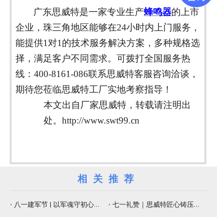
广东思威特是一家专业生产
蜂鸣器
的上市
企
业，珠三角地区能够在
24
小时内上门服务，
能提供
1
对
1
的技术服务解决方案，多种规格选
择，满足客户不同需求。可拨打全国服务热
线：
400-8161-086
联系思威特客服咨询洽谈，
期待您莅临思威特工厂实地考察指导！
本文出自厂家思威特，转载请注明出
处。
http://www.swt99.cn
相关推荐
八一建军节 | 以军魂守初心，以精工铸品质
七一礼赞｜思威特匠心铸压电元器件，纳米微孔片佑健康生活