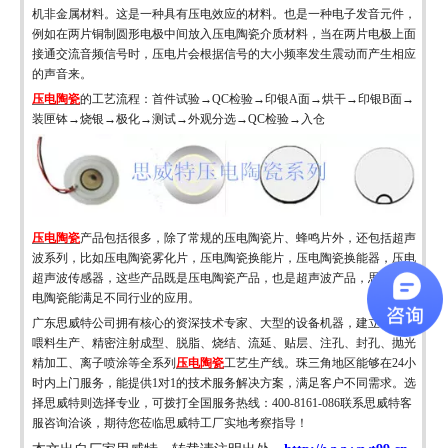
机非金属材料。这是一种具有压电效应的材料。
也是
一种电子发音元件，
例如
在两片铜制圆形电极中间放入压电陶瓷介质材料，当在两片电极上面
接通交流音频信号时，压电片会根据信号的大小频率发生震动而产生相应
的声音来。
压电陶瓷
的工艺流程：首件试验
→
QC检验
→
印银
A面
→
烘干
→
印银
B面
→
装匣钵
→
烧银
→
极化
→
测试
→
外观分选
→
QC检验
→
入仓
压电陶瓷
产品包括很多，除了常规的压电陶瓷片、蜂鸣片外，还包括超声
波系列，比如压电陶瓷雾化片，压电陶瓷换能片，压电陶瓷换能器，压电
超声波传感器，这些产品既是压电陶瓷产品，也是超声波产品，
思威特压
电陶瓷
能满足不同行业的应用。
广东思威特公司
拥有核心的资深技术专家
、大型的设备机器，
建立了涵括
喂料生产、精密注射成型、脱脂、烧结、流延、贴层、注孔、封孔、抛光
精加工、离子喷涂等全系列
压电陶瓷
工艺生产线
。
珠三角地区能够在
24小
时内上门服务，能提供1对1的技术服务解决方案，满足客户不同需求。选
择思威特则选择专业，可拨打全国服务热线：400-8161-086联系思威特客
服咨询洽谈，期待您莅临思威特工厂实地考察指导！