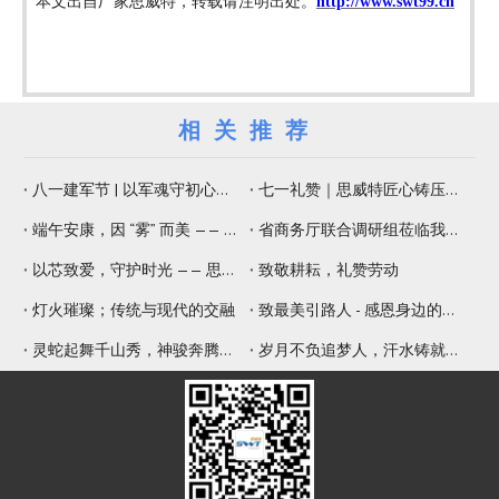
本文出自厂家思威特，转载请注明出处。
http://www.swt99.cn
相关推荐
八一建军节 | 以军魂守初心，以精工铸品质
七一礼赞｜思威特匠心铸压电元器件，纳米微孔片佑健康生活
端午安康，因 “雾” 而美 —— 思威特压电雾化片，守护嗅觉与健康
省商务厅联合调研组莅临我司调研 赋能专精特新提质增效
以芯致爱，守护时光 —— 思威特致敬母亲节
致敬耕耘，礼赞劳动
灯火璀璨；传统与现代的交融
致最美引路人 - 感恩身边的师傅
灵蛇起舞千山秀，神骏奔腾九野新
岁月不负追梦人，汗水铸就辉煌年