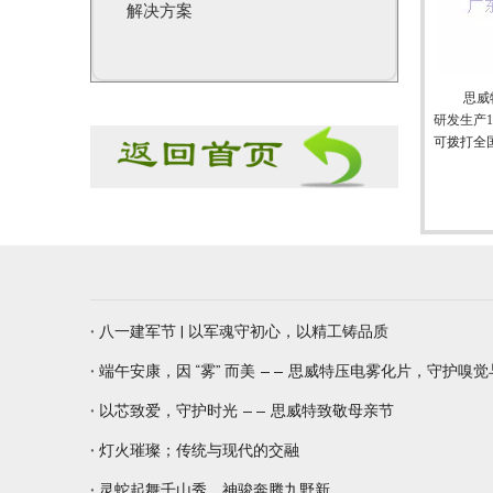
解决方案
思威
研发生产
可拨打全国
八一建军节 | 以军魂守初心，以精工铸品质
端午安康，因 “雾” 而美 —— 思威特压电雾化片，守护嗅
以芯致爱，守护时光 —— 思威特致敬母亲节
灯火璀璨；传统与现代的交融
灵蛇起舞千山秀，神骏奔腾九野新