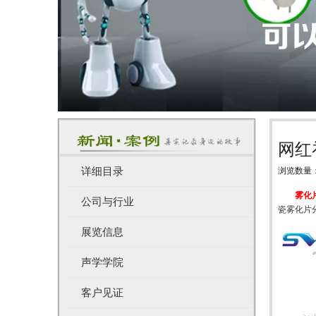
网红
详细目录
浏览数量
["wechat",
雾化
公司与行业
瓷雾化片
展览信息
声学学院
客户见证