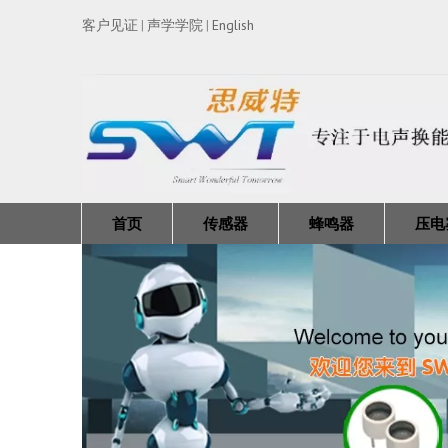
客户见证
声学学院
English
|
|
首页
传感器
蜂鸣器
压电