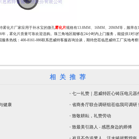
特雾化片厂家应用于补水宝的微孔
雾化片
规格有
13.8MM、16MM、20MM等，频率在
16年，雾化片质量可靠欢迎选购。
珠三角地区能够在
24小时内上门服务，能提供1对
服务热线：400-8161-086联系思威特客服咨询洽谈，期待您莅临思威特工厂实地考
相关推荐
七一礼赞｜思威特匠心铸压电元器
觉与健康
省商务厅联合调研组莅临我司调研
致敬耕耘，礼赞劳动
致最美引路人 - 感恩身边的师傅
岁月不负追梦人，汗水铸就辉煌年