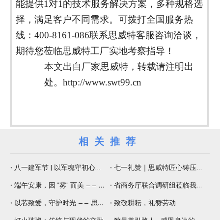
能提供
1
对
1
的技术服务解决方案，多种规格选
择，满足客户不同需求。可拨打全国服务热
线：
400-8161-086
联系思威特客服咨询洽谈，
期待您莅临思威特工厂实地考察指导！
本文出自厂家思威特，转载请注明出
处。
http://www.swt99.cn
相关推荐
八一建军节 | 以军魂守初心，以精工铸品质
七一礼赞｜思威特匠心铸压电元器件，纳米微孔片佑健康生活
端午安康，因 “雾” 而美 —— 思威特压电雾化片，守护嗅觉与健康
省商务厅联合调研组莅临我司调研 赋能专精特新提质增效
以芯致爱，守护时光 —— 思威特致敬母亲节
致敬耕耘，礼赞劳动