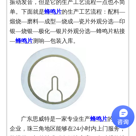
振动发音，但是它的生产工艺流程一点也不简
单。下面就是
蜂鸣片
的生产工艺流程：配料
—
煅烧—磨料—成型—烧成—瓷片外观分选—印
银—烧银—极化—银片外观分选—蜂鸣片粘接
—
蜂鸣片
测响
—包装入库。
广东思威特是一家专业生产
蜂鸣片
的上市
企
业，珠三角地区能够在
24
小时内上门服务，