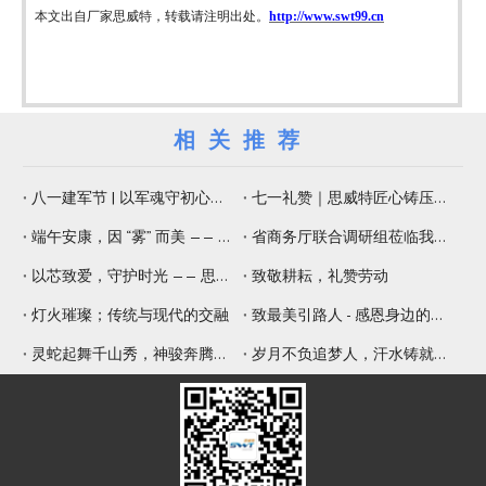
本文出自厂家思威特，转载请注明出处。
http://www.swt99.cn
相关推荐
八一建军节 | 以军魂守初心，以精工铸品质
七一礼赞｜思威特匠心铸压电元器件，纳米微孔片佑健康生活
端午安康，因 “雾” 而美 —— 思威特压电雾化片，守护嗅觉与健康
省商务厅联合调研组莅临我司调研 赋能专精特新提质增效
以芯致爱，守护时光 —— 思威特致敬母亲节
致敬耕耘，礼赞劳动
灯火璀璨；传统与现代的交融
致最美引路人 - 感恩身边的师傅
灵蛇起舞千山秀，神骏奔腾九野新
岁月不负追梦人，汗水铸就辉煌年