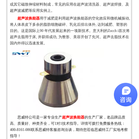
或其它磁致伸缩材料制成，常见的应用在超声波清洗器、超声波焊接、及
超声波减肥等
应用实例上。
超声波换能器
用于减肥是利用超声波换能器的空化效应和微机械振动
,
将人体表皮下多余的脂肪细胞破碎、乳化后排出体外, 达到减肥、塑形的
目的。这是国际上90 年代发展起来的一项新技术。意大利的Zocch i首次将
超声去脂用于床, 并获得成功, 为整形、美容开创了先河。超声去脂技术在
国内外得以迅速发展。
思威特公司是一家专业生产
超声波换能器
的生产厂家，老品牌品质
高、质量好、种类齐全，可
1对1技术指导。详情
可拨打免费服务热线：
400-8161-086联系思威特客服咨询洽谈，期待您莅临思威特工厂实地考察
指导！