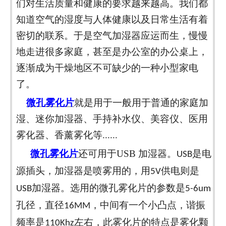
们对生活质量和健康的要求越来越高。我们都
知道空气的湿度与人体健康以及日常生活有着
密切的联系。于是空气加湿器应运而生，慢慢
地走进很多家庭，甚至是办公室的办公桌上，
逐渐成为干燥地区不可缺少的一种小型家电
了。
微孔雾化片
就是用于一般用于普通的家庭加
湿、迷你加湿器、手持补水仪、美容仪、医用
雾化器、香薰雾化等
......
微孔雾化片
还可用于
USB
加湿器。
是电
USB
源插头，加湿器是喷雾用的，用
供电则是
5V
加湿器。选用的微孔雾化片的参数是
USB
5-6um
孔径，直径
，中间有一个小凸点，谐振
16MM
频率是
左右，此雾化片的特点是雾化颗
110Khz