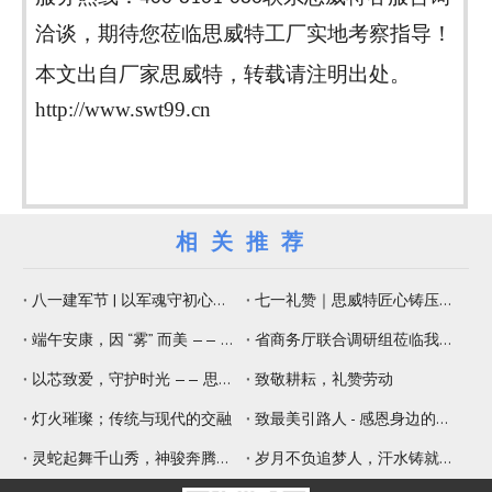
洽谈，期待您莅临思威特工厂实地考察指导！
本文出自厂家思威特，转载请注明出处。
http://www.swt99.cn
相关推荐
八一建军节 | 以军魂守初心，以精工铸品质
七一礼赞｜思威特匠心铸压电元器件，纳米微孔片佑健康生活
端午安康，因 “雾” 而美 —— 思威特压电雾化片，守护嗅觉与健康
省商务厅联合调研组莅临我司调研 赋能专精特新提质增效
以芯致爱，守护时光 —— 思威特致敬母亲节
致敬耕耘，礼赞劳动
灯火璀璨；传统与现代的交融
致最美引路人 - 感恩身边的师傅
灵蛇起舞千山秀，神骏奔腾九野新
岁月不负追梦人，汗水铸就辉煌年