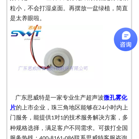
粒小，不会打湿桌面。再摆放一盆绿植，简直
是太养眼啦。
广东思威特是一家专业生产超声波
微孔雾化
片
的上市企业，珠三角地区能够在
24
小时内上
门服务，能提供
对
的技术服务解决方案，多
1
1
种规格选择，满足客户不同需求。可拨打全国
服务热线：
联系思威特客服咨询
400-8161-086