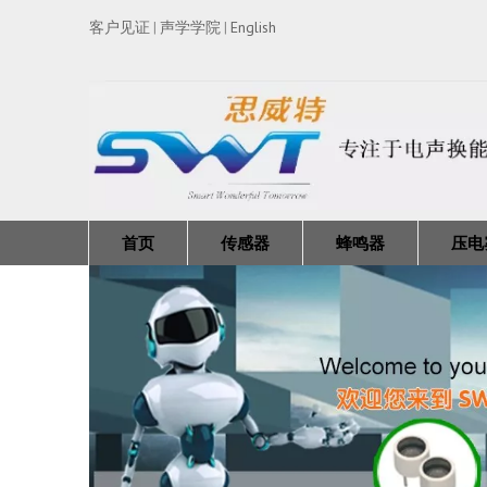
客户见证
声学学院
English
|
|
首页
传感器
蜂鸣器
压电