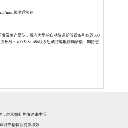
m,17mm,
频率通常在
研发及生产团队，现有大型的自动隧道炉等设备和仪器
300
服务热线：
联系思威特客服咨询洽谈，期待您
400-8161-086
件，纳米微孔片佑健康生活
 赋能专精特新提质增效