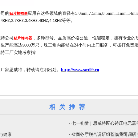
公司的
应用在这些领域的直径有
5.0mm,7.5mm,8.5mm,11mm,14m
贴片蜂鸣器
等等。
.4KHZ,2.7KHZ,3.6KHZ,4KHZ,4.1KHZ
威特公司
，多种型号、品质高价格公道、性能稳定，拥有专业的
贴片蜂鸣器
月生产能高达
万只，
珠三角内能够在
24
小时内上门服务，
可拨打
免费
3000
威特工厂实地考察指
!
自厂家思威特，转载请注明出处。
http://www.swt99.cn
相关推荐
七一礼赞｜思威特匠心铸压电元器
觉与健康
省商务厅联合调研组莅临我司调研