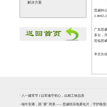
解决方案
思威特
2.3KHZ,2
广东思
多台，
莅临思
本文出
八一建军节 | 以军魂守初心，以精工铸品质
端午安康，因 “雾” 而美 —— 思威特压电雾化片，守护嗅