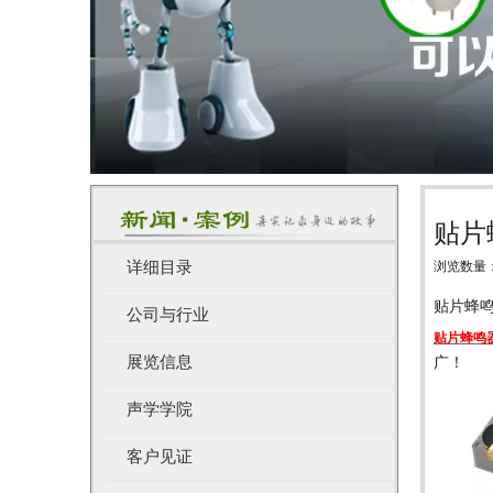
贴片
详细目录
浏览数量
["wechat",
贴片蜂
公司与行业
贴片蜂鸣
展览信息
广！
声学学院
客户见证