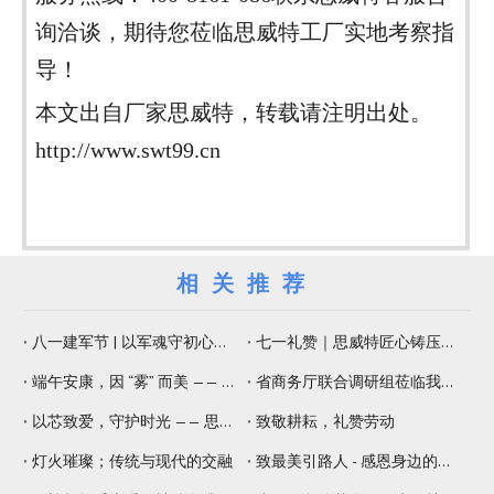
询洽谈，期待您莅临思威特工厂实地考察指
导！
本文出自厂家思威特，转载请注明出处。
http://www.swt99.cn
相关推荐
八一建军节 | 以军魂守初心，以精工铸品质
七一礼赞｜思威特匠心铸压电元器件，纳米微孔片佑健康生活
端午安康，因 “雾” 而美 —— 思威特压电雾化片，守护嗅觉与健康
省商务厅联合调研组莅临我司调研 赋能专精特新提质增效
以芯致爱，守护时光 —— 思威特致敬母亲节
致敬耕耘，礼赞劳动
灯火璀璨；传统与现代的交融
致最美引路人 - 感恩身边的师傅