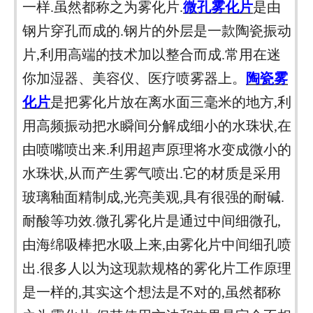
一样
.虽然都称之为雾化片.
微孔雾化片
是由
钢片穿孔而成的
.钢片的外层是一款陶瓷振动
片,利用高端的技术加以整合而成.常用在迷
你加湿器、美容仪、医疗喷雾器上。
陶瓷雾
化片
是把雾化片放在离水面三毫米的地方
,利
用高频振动把水瞬间分解成细小的水珠状,在
由喷嘴喷出来.利用超声原理将水变成微小的
水珠状,从而产生雾气喷出.它的材质是采用
玻璃釉面精制成,光亮美观,具有很强的耐碱.
耐酸等功效.微孔雾化片是通过中间细微孔,
由海绵吸棒把水吸上来,由雾化片中间细孔喷
出.很多人以为这现款规格的雾化片工作原理
是一样的,其实这个想法是不对的,虽然都称