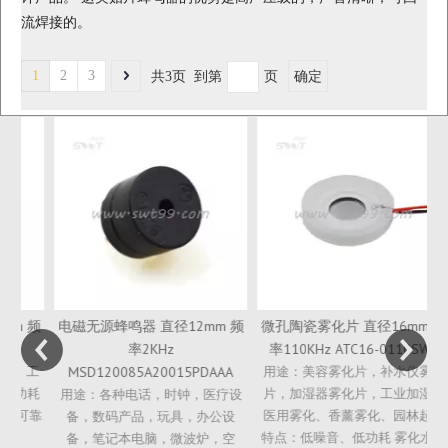
流焊接的。
1
2
3
共3页 到第
页
确定
微
 频
电磁无源蜂鸣器 直径12mm 频
微孔陶瓷雾化片 直径16mm 频
率2KHz
率110KHz ATC16-0110SWA
工
MSD120085A20015PDAAA
用途：美容雾化片，补水仪雾化
耗
片，加湿器雾化片，工业加湿、
用途：各种电话，时钟，医疗设
可靠
医用雾化、香薰雾化、园林起雾
备，数码产品，玩具，办公设
特点：低噪音、低功耗 雾化水颗
备，笔记本电脑，微波炉，空