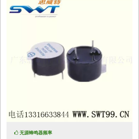
无源蜂鸣器频率