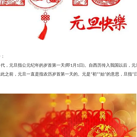
介：
当代，元旦指公元纪年的岁首第一天
即
月
日
。自西历传入我国以后，元
(
1
1
)
在此之前，元旦一直是指农历岁首第一天的
。
元是
初
始
的意思，旦指
“
”“
”
“