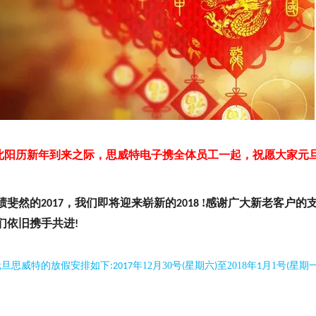
此阳历新年到来之际，
思威特电子
携全体员工一起，祝
愿
大家元
绩斐然的
，我们即将迎来
崭新
的
!
感谢
广大新老客户
的
2017
2018
们依旧携手共进
!
元旦
思威特的放假安排如下
年
12
月
30
号
星期
六
至
2018
年
月
1
号
星期
:2017
(
)
1
(