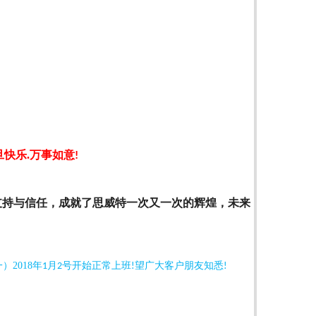
旦快乐
.
万事如意
!
支持与
信任
，成就了思威特
一次又一次的辉煌，未来
一
）
2018
年
月
号开始正常上班
望广大客户朋友知悉
1
2
!
!