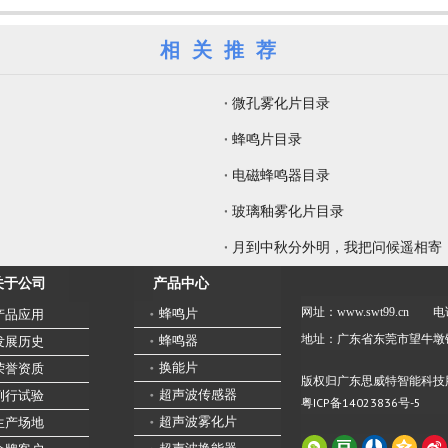
相关推荐
微孔雾化片目录
蜂鸣片目录
电磁蜂鸣器目录
玻璃釉雾化片目录
月到中秋分外明，我把问候遥相寄
产品中心
关于公司
网址：www.swt99.cn
电话
蜂鸣片
产品应用
地址：广东省东莞市望牛墩
蜂鸣器
发展历史
换能片
荣誉资质
版权归广东思威特智能科技
超声波传感器
例行试验
粤ICP备14023836号-5
超声波雾化片
生产场地