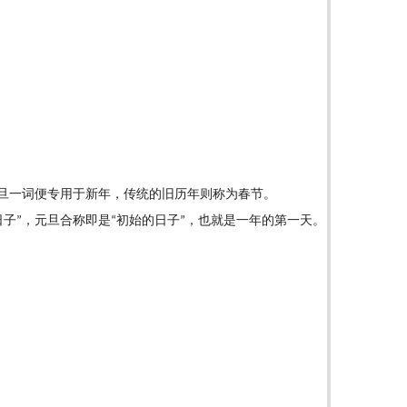
旦一词便专用于新年，传统的旧历年则称
为
春节。
日子
，元旦合称即是
初始的日子
，也就是一年的第一天。
”
“
”