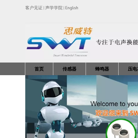
客户见证
声学学院
English
|
|
首页
传感器
蜂鸣器
压电