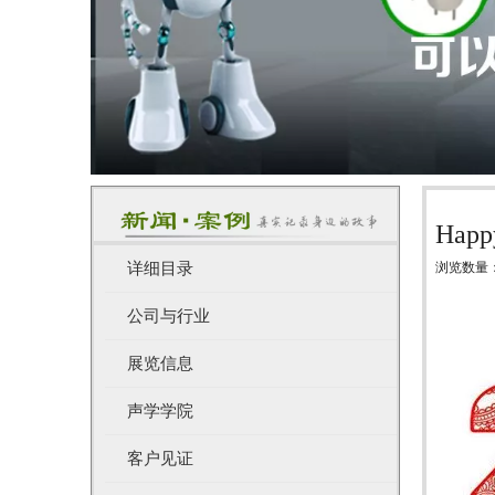
Happ
详细目录
浏览数量
["wechat",
公司与行业
展览信息
声学学院
客户见证