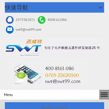
快速导航
2073582831
4008161086
swt9@swt99.com
Menu
Product Inquiry