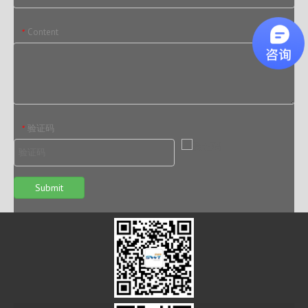
Content
*
验证码
*
Submit