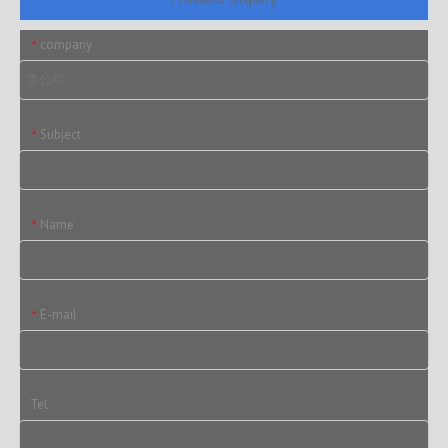
company
*
Subject
*
Name
*
E-mail
*
Tel